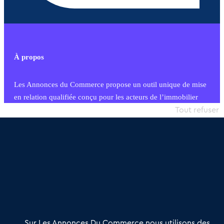
À propos
Les Annonces du Commerce propose un outil unique de mise
en relation qualifiée conçu pour les acteurs de l’immobilier
commercial et les collectivités territoriales, simple et intégrant
Tout refuser
une dimension humaine
Publier une annonce
Etre accompagné
Nous contacter
02 54 56 03 17
Contactez-nous
Villes et Territoires
Notre solution
Offres Pro
Sur Les Annonces Du Commerce nous utilisons des