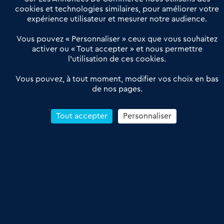
Actualités
Qui sommes nous ?
cookies et technologies similaires, pour améliorer votre
expérience utilisateur et mesurer notre audience.
Derniers articles
Vous pouvez « Personnaliser » ceux que vous souhaitez
activer ou « Tout accepter » et nous permettre
Réseau 3C : un partenaire national dédié aux transactions
l’utilisation de ces cookies.
d’entreprises et de commerces
Petitscommerces : Un partenariat au service du commerce de
Vous pouvez, à tout moment, modifier vos choix en bas
de nos pages.
proximité et des territoires
1er Baromètre de la transmission de fonds de commerce
Reprendre un Restaurant Rapide
Tout accepter
Personnaliser
Céder son Fonds de Commerce : Comment réussir sa vente
4.6
13 avis Google
Conditions Générales de Vente & d’Utilisation
Les Annonces du Commerce 2011-2026 – Tous droits réservés – réalisé
par
Dare Dare