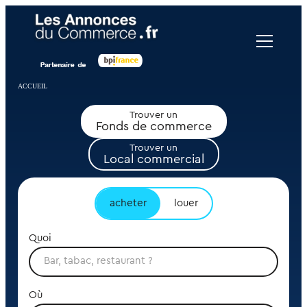
Panneau de gestion des cookies
ACCUEIL
Trouver un
Fonds de commerce
Trouver un
Local commercial
acheter
louer
Quoi
Où