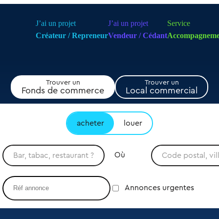
J’ai un projet
J’ai un projet
Service
Créateur / Repreneur
Vendeur / Cédant
Accompagneme
Trouver un
Trouver un
Fonds de commerce
Local commercial
acheter
louer
Où
Annonces urgentes