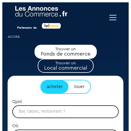
Panneau de gestion des cookies
ACCUEIL
Trouver un
Fonds de commerce
Trouver un
Local commercial
acheter
louer
Quoi
Où