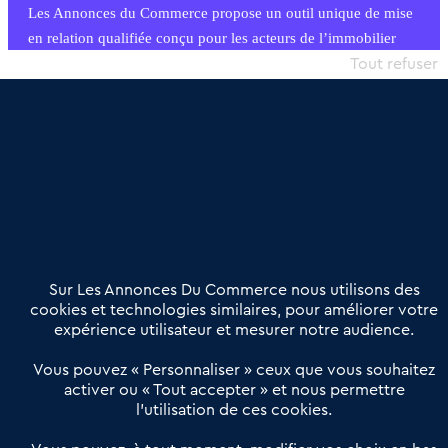
Les Annonces du Commerce propose un outil unique de mise
en relation qualifiée conçu pour les acteurs de l’immobilier
commercial et les collectivités territoriales, simple et intégrant
Tout refuser
une dimension humaine
Publier une annonce
Etre accompagné
Nous contacter
02 54 56 03 17
Contactez-nous
Villes et Territoires
Notre solution
Offres Pro
Sur Les Annonces Du Commerce nous utilisons des
Actualités
Qui sommes nous ?
cookies et technologies similaires, pour améliorer votre
expérience utilisateur et mesurer notre audience.
Derniers articles
Vous pouvez « Personnaliser » ceux que vous souhaitez
activer ou « Tout accepter » et nous permettre
Réseau 3C : un partenaire national dédié aux transactions
l’utilisation de ces cookies.
d’entreprises et de commerces
Petitscommerces : Un partenariat au service du commerce de