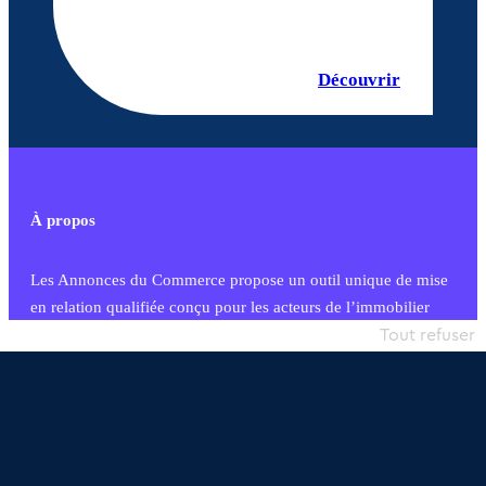
Découvrir
À propos
Les Annonces du Commerce propose un outil unique de mise
en relation qualifiée conçu pour les acteurs de l’immobilier
commercial et les collectivités territoriales, simple et intégrant
Tout refuser
une dimension humaine
Publier une annonce
Etre accompagné
Nous contacter