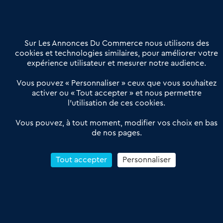
02 54 56 03 17
Contactez-nous
Villes et Territoires
Notre solution
Offres Pro
Sur Les Annonces Du Commerce nous utilisons des
Actualités
Qui sommes nous ?
cookies et technologies similaires, pour améliorer votre
expérience utilisateur et mesurer notre audience.
Derniers articles
Vous pouvez « Personnaliser » ceux que vous souhaitez
activer ou « Tout accepter » et nous permettre
Réseau 3C : un partenaire national dédié aux transactions
l’utilisation de ces cookies.
d’entreprises et de commerces
Petitscommerces : Un partenariat au service du commerce de
Vous pouvez, à tout moment, modifier vos choix en bas
de nos pages.
proximité et des territoires
1er Baromètre de la transmission de fonds de commerce
Reprendre un Restaurant Rapide
Tout accepter
Personnaliser
Céder son Fonds de Commerce : Comment réussir sa vente
4.6
13 avis Google