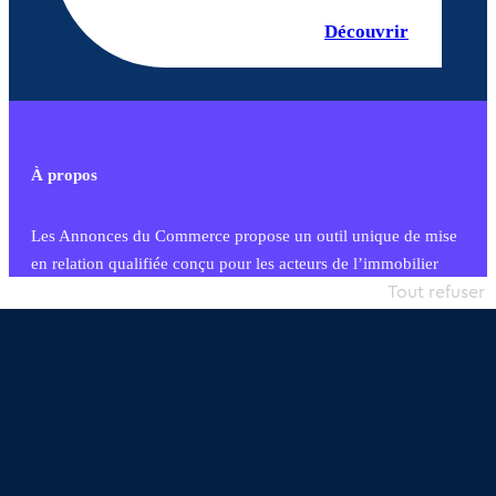
Découvrir
À propos
Les Annonces du Commerce propose un outil unique de mise
en relation qualifiée conçu pour les acteurs de l’immobilier
commercial et les collectivités territoriales, simple et intégrant
Tout refuser
une dimension humaine
Publier une annonce
Etre accompagné
Nous contacter
02 54 56 03 17
Contactez-nous