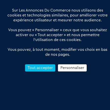
Villes et Territoires
Notre solution
Offres Pro
Sur Les Annonces Du Commerce nous utilisons des
Actualités
Qui sommes nous ?
cookies et technologies similaires, pour améliorer votre
expérience utilisateur et mesurer notre audience.
Derniers articles
Vous pouvez « Personnaliser » ceux que vous souhaitez
activer ou « Tout accepter » et nous permettre
Réseau 3C : un partenaire national dédié aux transactions
l’utilisation de ces cookies.
d’entreprises et de commerces
Petitscommerces : Un partenariat au service du commerce de
Vous pouvez, à tout moment, modifier vos choix en bas
de nos pages.
proximité et des territoires
1er Baromètre de la transmission de fonds de commerce
Reprendre un Restaurant Rapide
Tout accepter
Personnaliser
Céder son Fonds de Commerce : Comment réussir sa vente
4.6
13 avis Google
Conditions Générales de Vente & d’Utilisation
Les Annonces du Commerce 2011-2026 – Tous droits réservés – réalisé