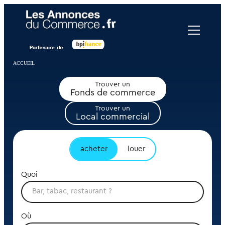
Panneau de gestion des cookies
ACCUEIL
Trouver un
Fonds de commerce
Trouver un
Local commercial
acheter
louer
Quoi
Où