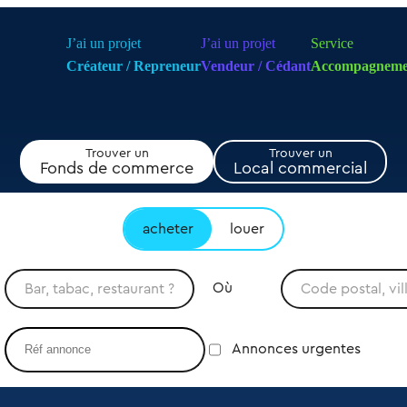
J’ai un projet
J’ai un projet
Service
Créateur / Repreneur
Vendeur / Cédant
Accompagneme
Trouver un
Trouver un
Fonds de commerce
Local commercial
acheter
louer
Où
Annonces urgentes