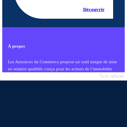
Découvrir
À propos
Les Annonces du Commerce propose un outil unique de mise
en relation qualifiée conçu pour les acteurs de l’immobilier
commercial et les collectivités territoriales, simple et intégrant
Tout refuser
une dimension humaine
Publier une annonce
Etre accompagné
Nous contacter
02 54 56 03 17