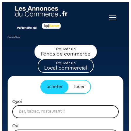
Panneau de gestion des cookies
ACCUEIL
Trouver un
Fonds de commerce
Trouver un
Local commercial
acheter
louer
Quoi
Où