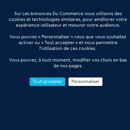
Contactez-nous
Villes et Territoires
Notre solution
Offres Pro
Sur Les Annonces Du Commerce nous utilisons des
Actualités
Qui sommes nous ?
cookies et technologies similaires, pour améliorer votre
expérience utilisateur et mesurer notre audience.
Derniers articles
Vous pouvez « Personnaliser » ceux que vous souhaitez
activer ou « Tout accepter » et nous permettre
Réseau 3C : un partenaire national dédié aux transactions
l’utilisation de ces cookies.
d’entreprises et de commerces
Petitscommerces : Un partenariat au service du commerce de
Vous pouvez, à tout moment, modifier vos choix en bas
de nos pages.
proximité et des territoires
1er Baromètre de la transmission de fonds de commerce
Reprendre un Restaurant Rapide
Tout accepter
Personnaliser
Céder son Fonds de Commerce : Comment réussir sa vente
4.6
13 avis Google
Conditions Générales de Vente & d’Utilisation