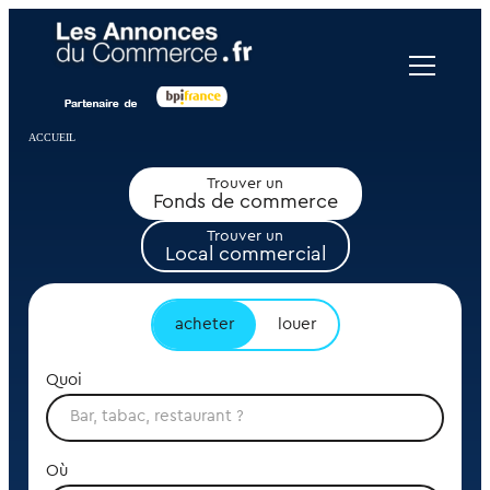
Panneau de gestion des cookies
ACCUEIL
Trouver un
Fonds de commerce
Trouver un
Local commercial
acheter
louer
Quoi
Où