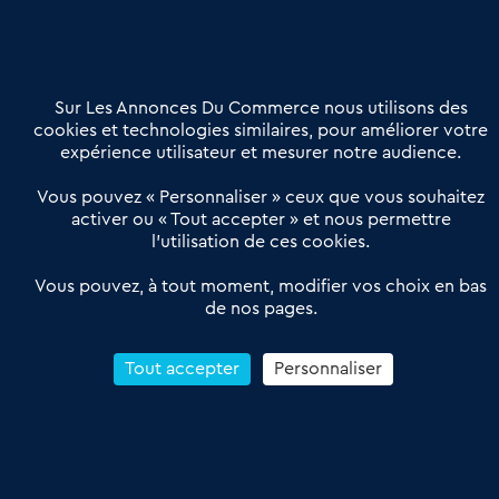
02 54 56 03 17
Contactez-nous
Villes et Territoires
Notre solution
Offres Pro
Sur Les Annonces Du Commerce nous utilisons des
Actualités
Qui sommes nous ?
cookies et technologies similaires, pour améliorer votre
expérience utilisateur et mesurer notre audience.
Derniers articles
Vous pouvez « Personnaliser » ceux que vous souhaitez
activer ou « Tout accepter » et nous permettre
Réseau 3C : un partenaire national dédié aux transactions
l’utilisation de ces cookies.
d’entreprises et de commerces
Petitscommerces : Un partenariat au service du commerce de
Vous pouvez, à tout moment, modifier vos choix en bas
de nos pages.
proximité et des territoires
1er Baromètre de la transmission de fonds de commerce
Reprendre un Restaurant Rapide
Tout accepter
Personnaliser
Céder son Fonds de Commerce : Comment réussir sa vente
4.6
13 avis Google