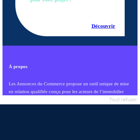
Découvrir
À propos
Les Annonces du Commerce propose un outil unique de mise
en relation qualifiée conçu pour les acteurs de l’immobilier
commercial et les collectivités territoriales, simple et intégrant
Tout refuser
une dimension humaine
Publier une annonce
Etre accompagné
Nous contacter