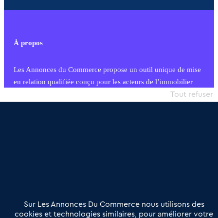
À propos
Les Annonces du Commerce propose un outil unique de mise
en relation qualifiée conçu pour les acteurs de l’immobilier
commercial et les collectivités territoriales, simple et intégrant
Tout refuser
une dimension humaine
Publier une annonce
Etre accompagné
Nous contacter
02 54 56 03 17
Contactez-nous
Villes et Territoires
Notre solution
Offres Pro
Sur Les Annonces Du Commerce nous utilisons des
Actualités
Qui sommes nous ?
cookies et technologies similaires, pour améliorer votre