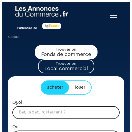
Panneau de gestion des cookies
ACCUEIL
Trouver un
Fonds de commerce
Trouver un
Local commercial
acheter
louer
Quoi
Où