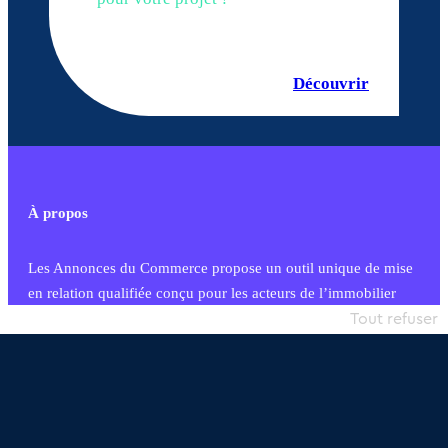
Découvrir
À propos
Les Annonces du Commerce propose un outil unique de mise
en relation qualifiée conçu pour les acteurs de l’immobilier
commercial et les collectivités territoriales, simple et intégrant
Tout refuser
une dimension humaine
Publier une annonce
Etre accompagné
Nous contacter