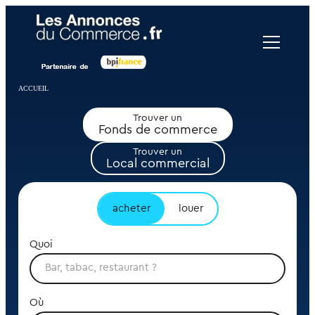
Panneau de gestion des cookies
ACCUEIL
Trouver un
Fonds de commerce
Trouver un
Local commercial
acheter
louer
Quoi
Où