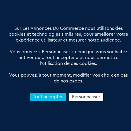
02 54 56 03 17
Contactez-nous
Villes et Territoires
Notre solution
Offres Pro
Sur Les Annonces Du Commerce nous utilisons des
Actualités
Qui sommes nous ?
cookies et technologies similaires, pour améliorer votre
expérience utilisateur et mesurer notre audience.
Derniers articles
Vous pouvez « Personnaliser » ceux que vous souhaitez
activer ou « Tout accepter » et nous permettre
Réseau 3C : un partenaire national dédié aux transactions
l’utilisation de ces cookies.
d’entreprises et de commerces
Petitscommerces : Un partenariat au service du commerce de
Vous pouvez, à tout moment, modifier vos choix en bas
de nos pages.
proximité et des territoires
1er Baromètre de la transmission de fonds de commerce
Reprendre un Restaurant Rapide
Tout accepter
Personnaliser
Céder son Fonds de Commerce : Comment réussir sa vente
4.6
13 avis Google