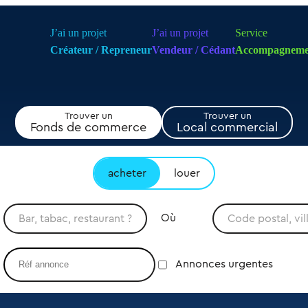
J’ai un projet
J’ai un projet
Service
Créateur / Repreneur
Vendeur / Cédant
Accompagneme
Trouver un
Trouver un
Fonds de commerce
Local commercial
acheter
louer
Où
Annonces urgentes