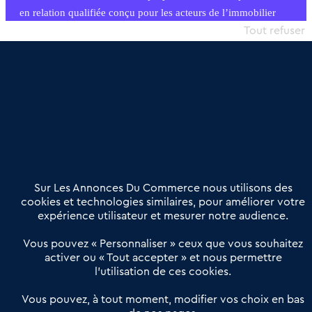
en relation qualifiée conçu pour les acteurs de l’immobilier
commercial et les collectivités territoriales, simple et intégrant
Tout refuser
une dimension humaine
Publier une annonce
Etre accompagné
Nous contacter
02 54 56 03 17
Contactez-nous
Villes et Territoires
Notre solution
Offres Pro
Sur Les Annonces Du Commerce nous utilisons des
Actualités
Qui sommes nous ?
cookies et technologies similaires, pour améliorer votre
expérience utilisateur et mesurer notre audience.
Derniers articles
Vous pouvez « Personnaliser » ceux que vous souhaitez
activer ou « Tout accepter » et nous permettre
Réseau 3C : un partenaire national dédié aux transactions
l’utilisation de ces cookies.
d’entreprises et de commerces
Petitscommerces : Un partenariat au service du commerce de
Vous pouvez, à tout moment, modifier vos choix en bas