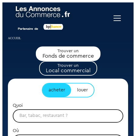
Panneau de gestion des cookies
ACCUEIL
Trouver un
Fonds de commerce
Trouver un
Local commercial
acheter
louer
Quoi
Où