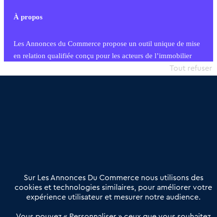
À propos
Les Annonces du Commerce propose un outil unique de mise
en relation qualifiée conçu pour les acteurs de l’immobilier
commercial et les collectivités territoriales, simple et intégrant
Tout refuser
une dimension humaine
Publier une annonce
Etre accompagné
Nous contacter
02 54 56 03 17
Contactez-nous
Villes et Territoires
Notre solution
Offres Pro
Sur Les Annonces Du Commerce nous utilisons des
Actualités
Qui sommes nous ?
cookies et technologies similaires, pour améliorer votre
expérience utilisateur et mesurer notre audience.
Derniers articles
Vous pouvez « Personnaliser » ceux que vous souhaitez