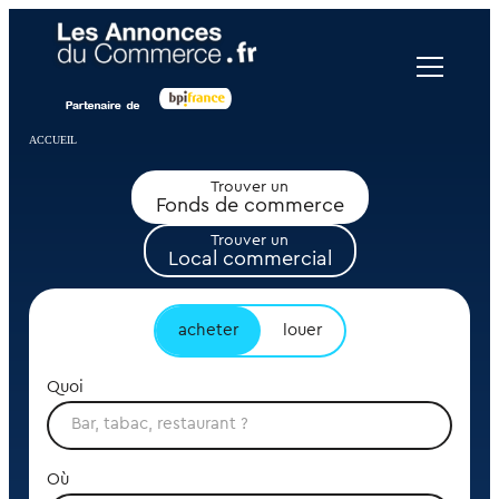
Panneau de gestion des cookies
ACCUEIL
Trouver un
Fonds de commerce
Trouver un
Local commercial
acheter
louer
Quoi
Où