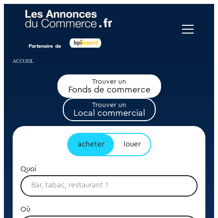
Panneau de gestion des cookies
ACCUEIL
Trouver un
Fonds de commerce
Trouver un
Local commercial
acheter
louer
Quoi
Où