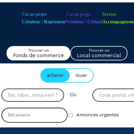
J’ai un projet
J’ai un projet
Service
Créateur / Repreneur
Vendeur / Cédant
Accompagneme
Trouver un
Trouver un
Fonds de commerce
Local commercial
acheter
louer
Où
Annonces urgentes