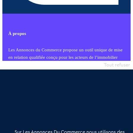
À propos
Les Annonces du Commerce propose un outil unique de mise
en relation qualifiée conçu pour les acteurs de l’immobilier
commercial et les collectivités territoriales, simple et intégrant
Tout refuser
une dimension humaine
Publier une annonce
Etre accompagné
Nous contacter
02 54 56 03 17
Contactez-nous
Villes et Territoires
Notre solution
Offres Pro
Sur Les Annonces Du Commerce nous utilisons des