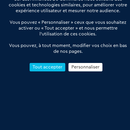
Actualités
Qui sommes nous ?
cookies et technologies similaires, pour améliorer votre
expérience utilisateur et mesurer notre audience.
Derniers articles
Vous pouvez « Personnaliser » ceux que vous souhaitez
activer ou « Tout accepter » et nous permettre
Réseau 3C : un partenaire national dédié aux transactions
l’utilisation de ces cookies.
d’entreprises et de commerces
Petitscommerces : Un partenariat au service du commerce de
Vous pouvez, à tout moment, modifier vos choix en bas
de nos pages.
proximité et des territoires
1er Baromètre de la transmission de fonds de commerce
Reprendre un Restaurant Rapide
Tout accepter
Personnaliser
Céder son Fonds de Commerce : Comment réussir sa vente
4.6
13 avis Google
Conditions Générales de Vente & d’Utilisation
Les Annonces du Commerce 2011-2026 – Tous droits réservés – réalisé
par
Dare Dare