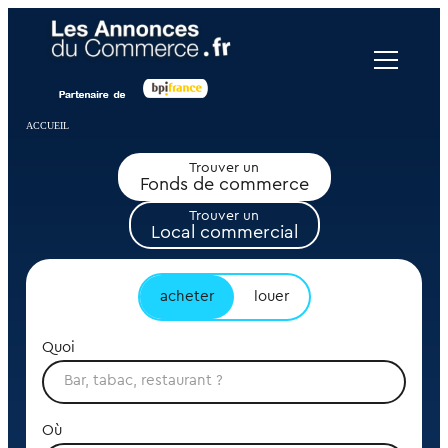
Panneau de gestion des cookies
ACCUEIL
Trouver un
Fonds de commerce
Trouver un
Local commercial
acheter
louer
Quoi
Où