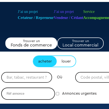
J’ai un projet
J’ai un projet
Service
Créateur / Repreneur
Vendeur / Cédant
Accompagneme
Trouver un
Trouver un
Fonds de commerce
Local commercial
acheter
louer
Où
Annonces urgentes