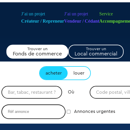
J’ai un projet
J’ai un projet
Service
Créateur / Repreneur
Vendeur / Cédant
Accompagneme
Trouver un
Trouver un
Fonds de commerce
Local commercial
acheter
louer
Où
Annonces urgentes