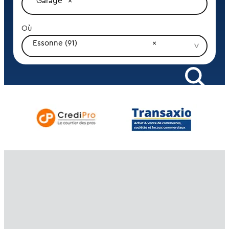
Garage
Où
Essonne (91)