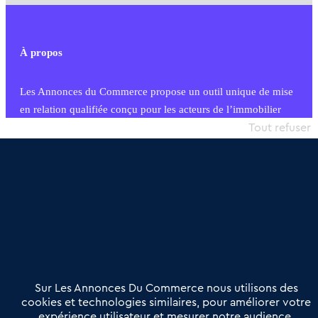
À propos
Les Annonces du Commerce propose un outil unique de mise
en relation qualifiée conçu pour les acteurs de l’immobilier
commercial et les collectivités territoriales, simple et intégrant
Tout refuser
une dimension humaine
Publier une annonce
Etre accompagné
Nous contacter
02 54 56 03 17
Contactez-nous
Villes et Territoires
Notre solution
Offres Pro
Sur Les Annonces Du Commerce nous utilisons des
Actualités
Qui sommes nous ?
cookies et technologies similaires, pour améliorer votre
expérience utilisateur et mesurer notre audience.