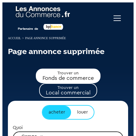
Panneau de gestion des cookies
ACCUEIL
>
PAGE ANNONCE SUPPRIMÉE
Page annonce supprimée
Trouver un
Fonds de commerce
Trouver un
Local commercial
acheter
louer
Quoi