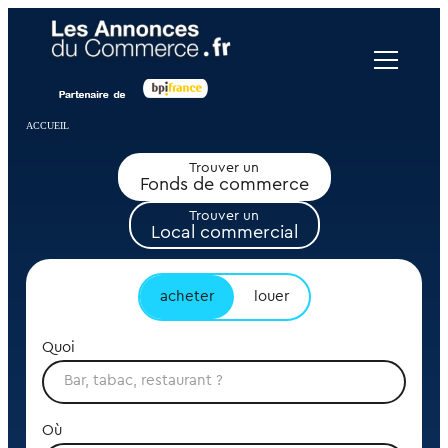
Panneau de gestion des cookies
ACCUEIL
Trouver un
Fonds de commerce
Trouver un
Local commercial
acheter
louer
Quoi
Où