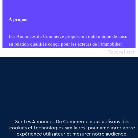
À propos
Les Annonces du Commerce propose un outil unique de mise
en relation qualifiée conçu pour les acteurs de l’immobilier
commercial et les collectivités territoriales, simple et intégrant
Tout refuser
une dimension humaine
Publier une annonce
Etre accompagné
Nous contacter
02 54 56 03 17
Contactez-nous
Villes et Territoires
Notre solution
Offres Pro
Sur Les Annonces Du Commerce nous utilisons des
Actualités
Qui sommes nous ?
cookies et technologies similaires, pour améliorer votre
expérience utilisateur et mesurer notre audience.
Derniers articles