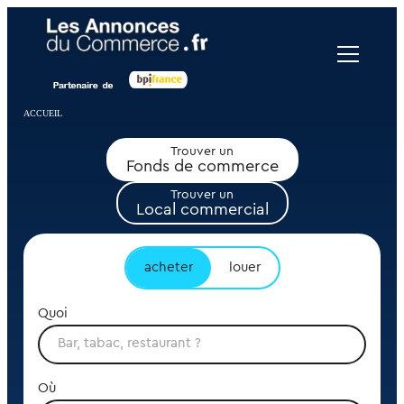
Panneau de gestion des cookies
ACCUEIL
Trouver un
Fonds de commerce
Trouver un
Local commercial
acheter
louer
Quoi
Où