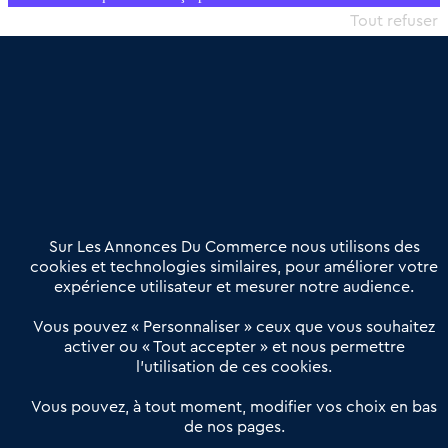
commercial et les collectivités territoriales, simple et intégrant
Tout refuser
une dimension humaine
Publier une annonce
Etre accompagné
Nous contacter
02 54 56 03 17
Contactez-nous
Villes et Territoires
Notre solution
Offres Pro
Sur Les Annonces Du Commerce nous utilisons des
Actualités
Qui sommes nous ?
cookies et technologies similaires, pour améliorer votre
expérience utilisateur et mesurer notre audience.
Derniers articles
Vous pouvez « Personnaliser » ceux que vous souhaitez
activer ou « Tout accepter » et nous permettre
Réseau 3C : un partenaire national dédié aux transactions
l’utilisation de ces cookies.
d’entreprises et de commerces
Petitscommerces : Un partenariat au service du commerce de
Vous pouvez, à tout moment, modifier vos choix en bas
de nos pages.
proximité et des territoires