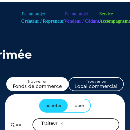
J’ai un projet
J’ai un projet
Service
Créateur / Repreneur
Vendeur / Cédant
Accompagneme
rimée
Trouver un
Trouver un
Fonds de commerce
Local commercial
acheter
louer
Traiteur
Quoi