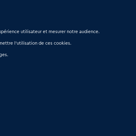
erniers articles
périence utilisateur et mesurer notre audience.
éseau 3C : un partenaire national dédié aux transactions
ettre l’utilisation de ces cookies.
’entreprises et de commerces
etitscommerces : Un partenariat au service du commerce de
ges.
roximité et des territoires
er Baromètre de la transmission de fonds de commerce
eprendre un Restaurant Rapide
éder son Fonds de Commerce : Comment réussir sa vente
4.6
13 avis Google
Dare