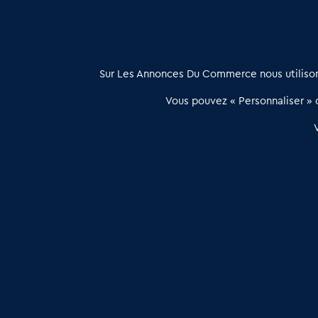
À propos
Sur Les Annonces Du Commerce nous utilisons
Les Annonces du Commerce propose un outil unique de mise en
Vous pouvez « Personnaliser » c
relation qualifiée conçu pour les acteurs de l’immobilier commercia
et les collectivités territoriales, simple et intégrant une dimension
humaine
Publier une annonce
Etre accompagné
Les