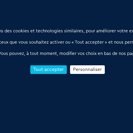
Nous contacter
D
 des cookies et technologies similaires, pour améliorer votre ex
02 54 56 03 17
R
eux que vous souhaitez activer ou « Tout accepter » et nous perm
Contactez-nous
l
d
Villes et Territoires
Notre solution
P
Vous pouvez, à tout moment, modifier vos choix en bas de nos pa
Offres Pro
Actualités
p
Qui sommes nous ?
1
Tout accepter
Personnaliser
R
C
Conditions Générales de Vente & d’Utilisation
 Annonces du Commerce 2011-2026 – Tous droits réservés – réalisé par
Dare 