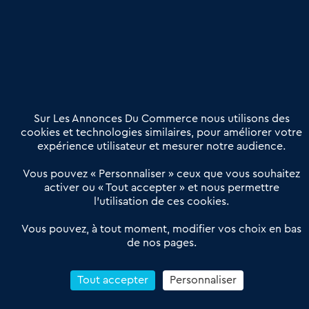
Publier une annonce
Etre accompagné
Nous contacter
02 54 56 03 17
Contactez-nous
Villes et Territoires
Notre solution
Offres Pro
Sur Les Annonces Du Commerce nous utilisons des
Actualités
Qui sommes nous ?
cookies et technologies similaires, pour améliorer votre
expérience utilisateur et mesurer notre audience.
Derniers articles
Vous pouvez « Personnaliser » ceux que vous souhaitez
activer ou « Tout accepter » et nous permettre
Réseau 3C : un partenaire national dédié aux transactions
l’utilisation de ces cookies.
d’entreprises et de commerces
Petitscommerces : Un partenariat au service du commerce de
Vous pouvez, à tout moment, modifier vos choix en bas
de nos pages.
proximité et des territoires
1er Baromètre de la transmission de fonds de commerce
Reprendre un Restaurant Rapide
Tout accepter
Personnaliser
Céder son Fonds de Commerce : Comment réussir sa vente