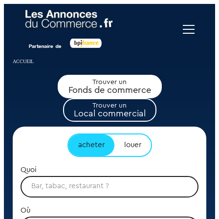
Panneau de gestion des cookies
ACCUEIL
Trouver un
Fonds de commerce
Trouver un
Local commercial
acheter
louer
Quoi
Où