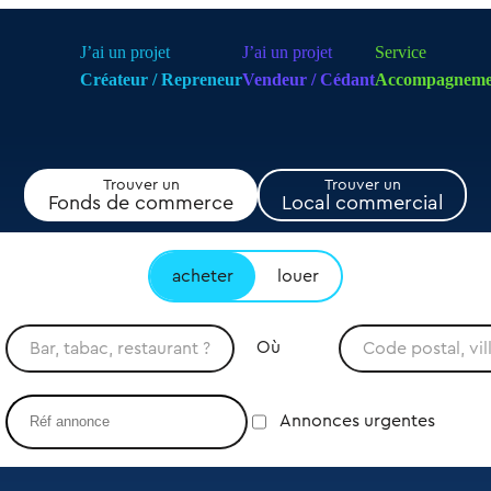
J’ai un projet
J’ai un projet
Service
Créateur / Repreneur
Vendeur / Cédant
Accompagneme
Trouver un
Trouver un
Fonds de commerce
Local commercial
acheter
louer
Où
Annonces urgentes