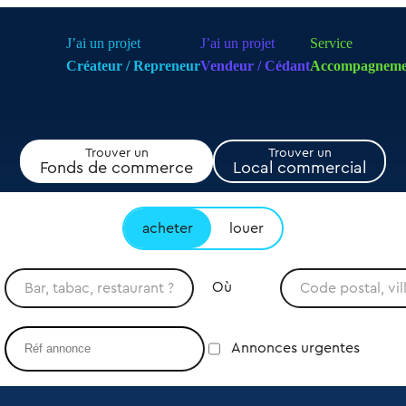
J’ai un projet
J’ai un projet
Service
Créateur / Repreneur
Vendeur / Cédant
Accompagneme
Trouver un
Trouver un
Fonds de commerce
Local commercial
acheter
louer
Où
Annonces urgentes