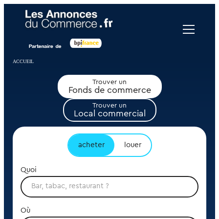
Panneau de gestion des cookies
ACCUEIL
Trouver un
Fonds de commerce
Trouver un
Local commercial
acheter
louer
Quoi
Où