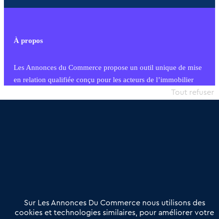
À propos
Les Annonces du Commerce propose un outil unique de mise
en relation qualifiée conçu pour les acteurs de l’immobilier
commercial et les collectivités territoriales, simple et intégrant
Tout refuser
une dimension humaine
Publier une annonce
Etre accompagné
Nous contacter
02 54 56 03 17
Contactez-nous
Villes et Territoires
Notre solution
Offres Pro
Sur Les Annonces Du Commerce nous utilisons des
Actualités
Qui sommes nous ?
cookies et technologies similaires, pour améliorer votre