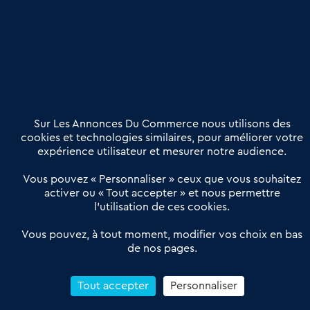
Publier une annonce
Etre accompagné
Nous contacter
02 54 56 03 17
Contactez-nous
Villes et Territoires
Notre solution
Offres Pro
Sur Les Annonces Du Commerce nous utilisons des
Actualités
Qui sommes nous ?
cookies et technologies similaires, pour améliorer votre
expérience utilisateur et mesurer notre audience.
Derniers articles
Vous pouvez « Personnaliser » ceux que vous souhaitez
activer ou « Tout accepter » et nous permettre
Réseau 3C : un partenaire national dédié aux transactions
l’utilisation de ces cookies.
d’entreprises et de commerces
Petitscommerces : Un partenariat au service du commerce de
Vous pouvez, à tout moment, modifier vos choix en bas
de nos pages.
proximité et des territoires
1er Baromètre de la transmission de fonds de commerce
Reprendre un Restaurant Rapide
Tout accepter
Personnaliser
Céder son Fonds de Commerce : Comment réussir sa vente