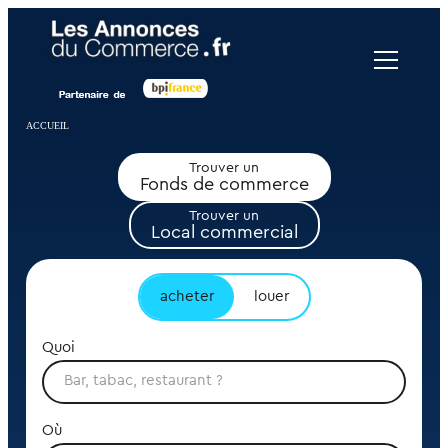
Panneau de gestion des cookies
ACCUEIL
Trouver un
Fonds de commerce
Trouver un
Local commercial
acheter
louer
Quoi
Où