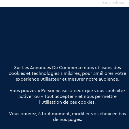
commercial et les collectivités territoriales, simple et intégrant
Tout refuser
une dimension humaine
Publier une annonce
Etre accompagné
Nous contacter
02 54 56 03 17
Contactez-nous
Villes et Territoires
Notre solution
Offres Pro
Sur Les Annonces Du Commerce nous utilisons des
Actualités
Qui sommes nous ?
cookies et technologies similaires, pour améliorer votre
expérience utilisateur et mesurer notre audience.
Derniers articles
Vous pouvez « Personnaliser » ceux que vous souhaitez
activer ou « Tout accepter » et nous permettre
Réseau 3C : un partenaire national dédié aux transactions
l’utilisation de ces cookies.
d’entreprises et de commerces
Petitscommerces : Un partenariat au service du commerce de
Vous pouvez, à tout moment, modifier vos choix en bas
de nos pages.
proximité et des territoires
1er Baromètre de la transmission de fonds de commerce