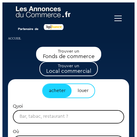
Panneau de gestion des cookies
ACCUEIL
Trouver un
Fonds de commerce
Trouver un
Local commercial
acheter
louer
Quoi
Où