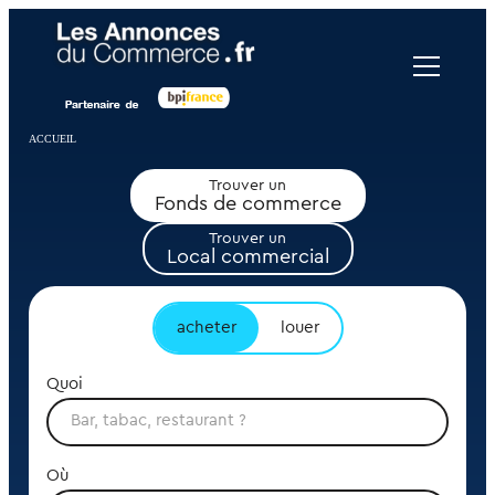
Panneau de gestion des cookies
ACCUEIL
Trouver un
Fonds de commerce
Trouver un
Local commercial
acheter
louer
Quoi
Où