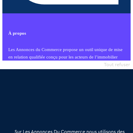
À propos
Les Annonces du Commerce propose un outil unique de mise
en relation qualifiée conçu pour les acteurs de l’immobilier
commercial et les collectivités territoriales, simple et intégrant
Tout refuser
une dimension humaine
Publier une annonce
Etre accompagné
Nous contacter
02 54 56 03 17
Contactez-nous
Villes et Territoires
Notre solution
Offres Pro
Sur Les Annonces Du Commerce nous utilisons des