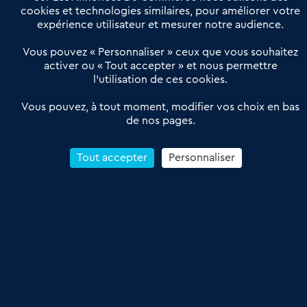
Actualités
Qui sommes nous ?
cookies et technologies similaires, pour améliorer votre
expérience utilisateur et mesurer notre audience.
Derniers articles
Vous pouvez « Personnaliser » ceux que vous souhaitez
activer ou « Tout accepter » et nous permettre
Réseau 3C : un partenaire national dédié aux transactions
l’utilisation de ces cookies.
d’entreprises et de commerces
Petitscommerces : Un partenariat au service du commerce de
Vous pouvez, à tout moment, modifier vos choix en bas
de nos pages.
proximité et des territoires
1er Baromètre de la transmission de fonds de commerce
Reprendre un Restaurant Rapide
Tout accepter
Personnaliser
Céder son Fonds de Commerce : Comment réussir sa vente
4.6
13 avis Google
Conditions Générales de Vente & d’Utilisation
Les Annonces du Commerce 2011-2026 – Tous droits réservés – réalisé
par
Dare Dare