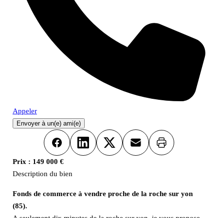
Appeler
Envoyer à un(e) ami(e)
Imprimer
Facebook
LinkedIn
X
Email
Prix :
149 000 €
Description du bien
Fonds de commerce à vendre proche de la roche sur yon
(85).
A seulement dix minutes de la roche sur yon, je vous propose