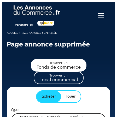
Panneau de gestion des cookies
ACCUEIL
>
PAGE ANNONCE SUPPRIMÉE
Page annonce supprimée
Trouver un
Fonds de commerce
Trouver un
Local commercial
acheter
louer
Quoi