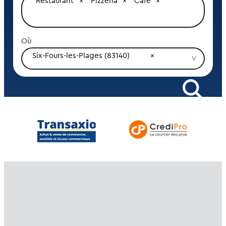
Restaurant
Pizzeria
Café
Où
Six-Fours-les-Plages (83140)