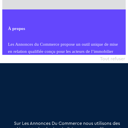
À propos
Les Annonces du Commerce propose un outil unique de mise
en relation qualifiée conçu pour les acteurs de l’immobilier
commercial et les collectivités territoriales, simple et intégrant
Tout refuser
une dimension humaine
Publier une annonce
Etre accompagné
Nous contacter
02 54 56 03 17
Contactez-nous
Villes et Territoires
Notre solution
Offres Pro
Sur Les Annonces Du Commerce nous utilisons des
Actualités