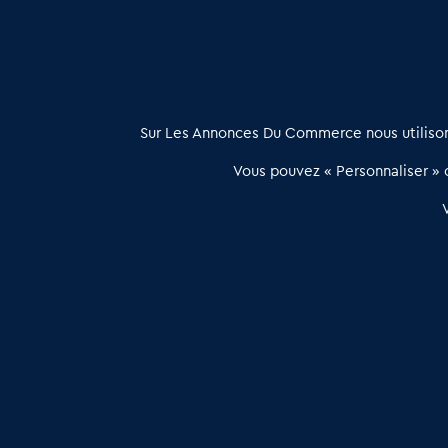
À propos
Sur Les Annonces Du Commerce nous utilisons
Les Annonces du Commerce propose un outil unique de mise en
Vous pouvez « Personnaliser » c
relation qualifiée conçu pour les acteurs de l’immobilier commercia
et les collectivités territoriales, simple et intégrant une dimension
humaine
Publier une annonce
Etre accompagné