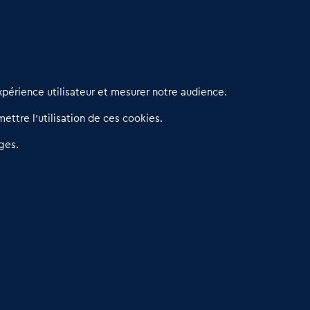
erniers articles
périence utilisateur et mesurer notre audience.
éseau 3C : un partenaire national dédié aux transactions
ettre l’utilisation de ces cookies.
’entreprises et de commerces
etitscommerces : Un partenariat au service du commerce de
ges.
roximité et des territoires
er Baromètre de la transmission de fonds de commerce
eprendre un Restaurant Rapide
éder son Fonds de Commerce : Comment réussir sa vente
4.6
13 avis Google