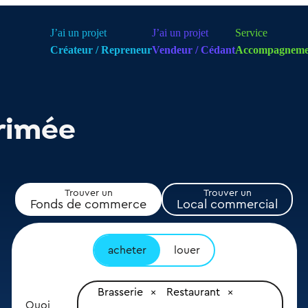
J’ai un projet
J’ai un projet
Service
Créateur / Repreneur
Vendeur / Cédant
Accompagneme
rimée
Trouver un
Trouver un
Fonds de commerce
Local commercial
acheter
louer
Brasserie
Restaurant
Quoi