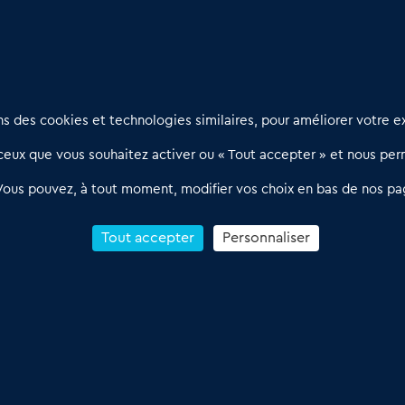
Nous contacter
D
 des cookies et technologies similaires, pour améliorer votre ex
02 54 56 03 17
R
eux que vous souhaitez activer ou « Tout accepter » et nous perm
Contactez-nous
l
d
Villes et Territoires
Notre solution
P
Vous pouvez, à tout moment, modifier vos choix en bas de nos pa
Offres Pro
Actualités
p
Qui sommes nous ?
1
Tout accepter
Personnaliser
R
C
Conditions Générales de Vente & d’Utilisation