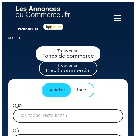
Panneau de gestion des cookies
ACCUEIL
Trouver un
Fonds de commerce
Trouver un
Local commercial
acheter
louer
Quoi
Où