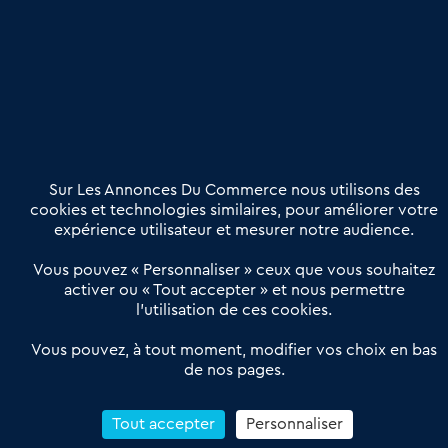
Publier une annonce
Etre accompagné
Nous contacter
02 54 56 03 17
Contactez-nous
Villes et Territoires
Notre solution
Offres Pro
Sur Les Annonces Du Commerce nous utilisons des
Actualités
Qui sommes nous ?
cookies et technologies similaires, pour améliorer votre
expérience utilisateur et mesurer notre audience.
Derniers articles
Vous pouvez « Personnaliser » ceux que vous souhaitez
activer ou « Tout accepter » et nous permettre
Réseau 3C : un partenaire national dédié aux transactions
l’utilisation de ces cookies.
d’entreprises et de commerces
Petitscommerces : Un partenariat au service du commerce de
Vous pouvez, à tout moment, modifier vos choix en bas
de nos pages.
proximité et des territoires
1er Baromètre de la transmission de fonds de commerce
Reprendre un Restaurant Rapide
Tout accepter
Personnaliser
Céder son Fonds de Commerce : Comment réussir sa vente