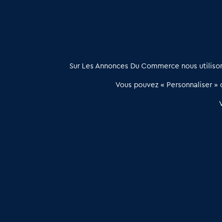
À propos
Sur Les Annonces Du Commerce nous utilisons
Les Annonces du Commerce propose un outil unique de mise en
Vous pouvez « Personnaliser » c
relation qualifiée conçu pour les acteurs de l’immobilier commercia
et les collectivités territoriales, simple et intégrant une dimension
humaine
Publier une annonce
Etre accompagné