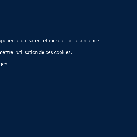
erniers articles
périence utilisateur et mesurer notre audience.
éseau 3C : un partenaire national dédié aux transactions
ettre l’utilisation de ces cookies.
’entreprises et de commerces
etitscommerces : Un partenariat au service du commerce de
ges.
roximité et des territoires
er Baromètre de la transmission de fonds de commerce
eprendre un Restaurant Rapide
éder son Fonds de Commerce : Comment réussir sa vente
4.6
13 avis Google