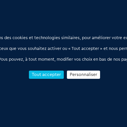
Nous contacter
D
 des cookies et technologies similaires, pour améliorer votre ex
02 54 56 03 17
R
eux que vous souhaitez activer ou « Tout accepter » et nous perm
Contactez-nous
l
d
Villes et Territoires
Notre solution
P
Vous pouvez, à tout moment, modifier vos choix en bas de nos pa
Offres Pro
Actualités
p
Qui sommes nous ?
1
Tout accepter
Personnaliser
R
C
Conditions Générales de Vente & d’Utilisation