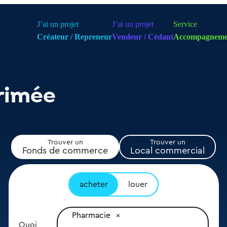
J’ai un projet
J’ai un projet
Service
Créateur / Repreneur
Vendeur / Cédant
Accompagneme
rimée
Trouver un
Trouver un
Fonds de commerce
Local commercial
acheter
louer
Pharmacie
Quoi