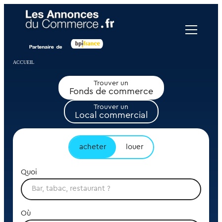
Panneau de gestion des cookies
ACCUEIL
Trouver un
Fonds de commerce
Trouver un
Local commercial
acheter
louer
Quoi
Où