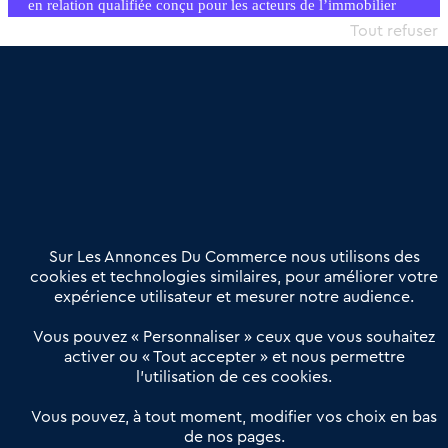
en relation qualifiée conçu pour les acteurs de l’immobilier
commercial et les collectivités territoriales, simple et intégrant
Tout refuser
une dimension humaine
Publier une annonce
Etre accompagné
Nous contacter
02 54 56 03 17
Contactez-nous
Villes et Territoires
Notre solution
Offres Pro
Sur Les Annonces Du Commerce nous utilisons des
Actualités
Qui sommes nous ?
cookies et technologies similaires, pour améliorer votre
expérience utilisateur et mesurer notre audience.
Derniers articles
Vous pouvez « Personnaliser » ceux que vous souhaitez
activer ou « Tout accepter » et nous permettre
Réseau 3C : un partenaire national dédié aux transactions
l’utilisation de ces cookies.
d’entreprises et de commerces
Petitscommerces : Un partenariat au service du commerce de
Vous pouvez, à tout moment, modifier vos choix en bas
de nos pages.
proximité et des territoires