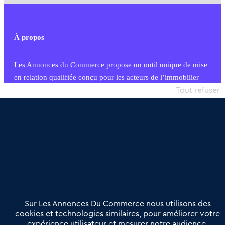
À propos
Les Annonces du Commerce propose un outil unique de mise
en relation qualifiée conçu pour les acteurs de l’immobilier
commercial et les collectivités territoriales, simple et intégrant
Tout refuser
une dimension humaine
Publier une annonce
Etre accompagné
Nous contacter
02 54 56 03 17
Contactez-nous
Villes et Territoires
Notre solution
Offres Pro
Sur Les Annonces Du Commerce nous utilisons des
Actualités
Qui sommes nous ?
cookies et technologies similaires, pour améliorer votre
expérience utilisateur et mesurer notre audience.