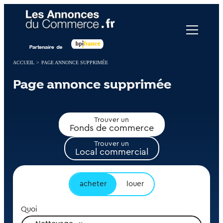
Panneau de gestion des cookies
ACCUEIL
>
PAGE ANNONCE SUPPRIMÉE
Page annonce supprimée
Trouver un
Fonds de commerce
Trouver un
Local commercial
acheter
louer
Quoi