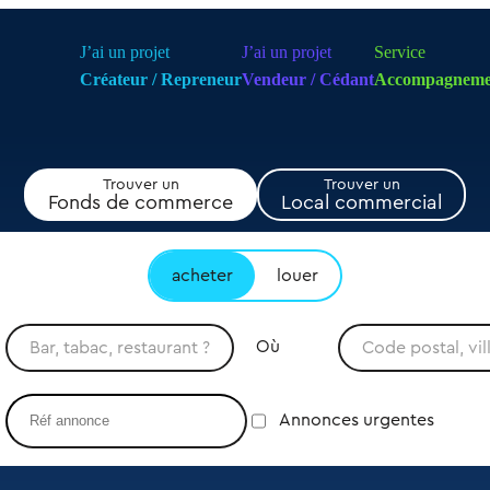
J’ai un projet
J’ai un projet
Service
Créateur / Repreneur
Vendeur / Cédant
Accompagneme
Trouver un
Trouver un
Fonds de commerce
Local commercial
acheter
louer
Où
Annonces urgentes