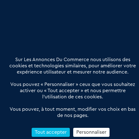
Publier une annonce
Etre accompagné
Nous contacter
02 54 56 03 17
Contactez-nous
Villes et Territoires
Notre solution
Offres Pro
Sur Les Annonces Du Commerce nous utilisons des
Actualités
Qui sommes nous ?
cookies et technologies similaires, pour améliorer votre
expérience utilisateur et mesurer notre audience.
Derniers articles
Vous pouvez « Personnaliser » ceux que vous souhaitez
activer ou « Tout accepter » et nous permettre
Réseau 3C : un partenaire national dédié aux transactions
l’utilisation de ces cookies.
d’entreprises et de commerces
Petitscommerces : Un partenariat au service du commerce de
Vous pouvez, à tout moment, modifier vos choix en bas
de nos pages.
proximité et des territoires
1er Baromètre de la transmission de fonds de commerce
Reprendre un Restaurant Rapide
Tout accepter
Personnaliser