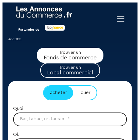
Panneau de gestion des cookies
ACCUEIL
Trouver un
Fonds de commerce
Trouver un
Local commercial
acheter
louer
Quoi
Où