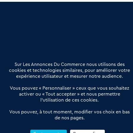
une dimension humaine
Publier une annonce
Etre accompagné
Nous contacter
02 54 56 03 17
Contactez-nous
Villes et Territoires
Notre solution
Offres Pro
Sur Les Annonces Du Commerce nous utilisons des
Actualités
Qui sommes nous ?
cookies et technologies similaires, pour améliorer votre
expérience utilisateur et mesurer notre audience.
Derniers articles
Vous pouvez « Personnaliser » ceux que vous souhaitez
activer ou « Tout accepter » et nous permettre
Réseau 3C : un partenaire national dédié aux transactions
l’utilisation de ces cookies.
d’entreprises et de commerces
Petitscommerces : Un partenariat au service du commerce de
Vous pouvez, à tout moment, modifier vos choix en bas
de nos pages.
proximité et des territoires
1er Baromètre de la transmission de fonds de commerce