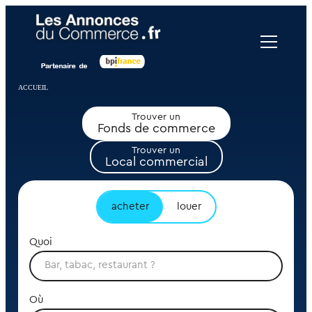
Panneau de gestion des cookies
ACCUEIL
Trouver un
Fonds de commerce
Trouver un
Local commercial
acheter
louer
Quoi
Où