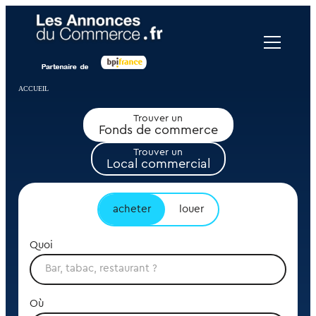
Panneau de gestion des cookies
ACCUEIL
Trouver un
Fonds de commerce
Trouver un
Local commercial
acheter
louer
Quoi
Où