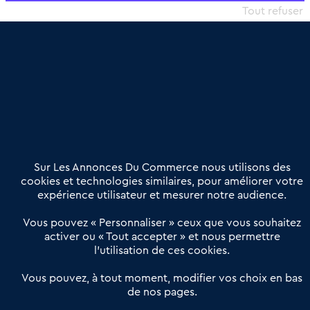
commercial et les collectivités territoriales, simple et intégrant
Tout refuser
une dimension humaine
Publier une annonce
Etre accompagné
Nous contacter
02 54 56 03 17
Contactez-nous
Villes et Territoires
Notre solution
Offres Pro
Sur Les Annonces Du Commerce nous utilisons des
Actualités
Qui sommes nous ?
cookies et technologies similaires, pour améliorer votre
expérience utilisateur et mesurer notre audience.
Derniers articles
Vous pouvez « Personnaliser » ceux que vous souhaitez
activer ou « Tout accepter » et nous permettre
Réseau 3C : un partenaire national dédié aux transactions
l’utilisation de ces cookies.
d’entreprises et de commerces
Petitscommerces : Un partenariat au service du commerce de
Vous pouvez, à tout moment, modifier vos choix en bas
de nos pages.
proximité et des territoires