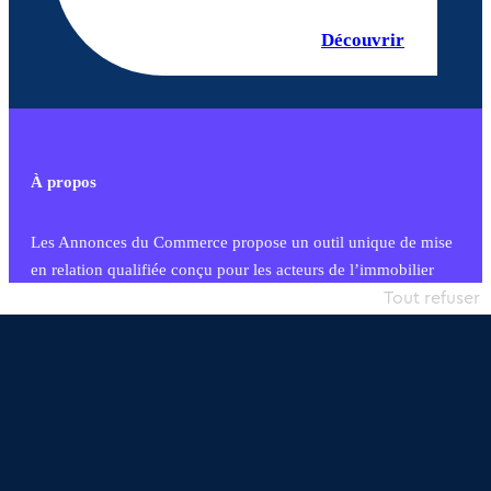
Découvrir
À propos
Les Annonces du Commerce propose un outil unique de mise
en relation qualifiée conçu pour les acteurs de l’immobilier
commercial et les collectivités territoriales, simple et intégrant
Tout refuser
une dimension humaine
Publier une annonce
Etre accompagné
Nous contacter
02 54 56 03 17