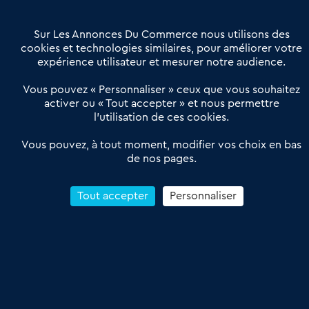
Contactez-nous
Villes et Territoires
Notre solution
Offres Pro
Sur Les Annonces Du Commerce nous utilisons des
Actualités
Qui sommes nous ?
cookies et technologies similaires, pour améliorer votre
expérience utilisateur et mesurer notre audience.
Derniers articles
Vous pouvez « Personnaliser » ceux que vous souhaitez
activer ou « Tout accepter » et nous permettre
Réseau 3C : un partenaire national dédié aux transactions
l’utilisation de ces cookies.
d’entreprises et de commerces
Petitscommerces : Un partenariat au service du commerce de
Vous pouvez, à tout moment, modifier vos choix en bas
de nos pages.
proximité et des territoires
1er Baromètre de la transmission de fonds de commerce
Reprendre un Restaurant Rapide
Tout accepter
Personnaliser
Céder son Fonds de Commerce : Comment réussir sa vente
4.6
13 avis Google
Conditions Générales de Vente & d’Utilisation