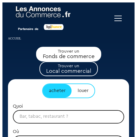
Panneau de gestion des cookies
ACCUEIL
Trouver un
Fonds de commerce
Trouver un
Local commercial
acheter
louer
Quoi
Où