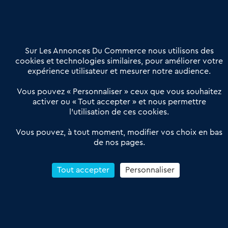
02 54 56 03 17
Contactez-nous
Villes et Territoires
Notre solution
Offres Pro
Sur Les Annonces Du Commerce nous utilisons des
Actualités
Qui sommes nous ?
cookies et technologies similaires, pour améliorer votre
expérience utilisateur et mesurer notre audience.
Derniers articles
Vous pouvez « Personnaliser » ceux que vous souhaitez
activer ou « Tout accepter » et nous permettre
Réseau 3C : un partenaire national dédié aux transactions
l’utilisation de ces cookies.
d’entreprises et de commerces
Petitscommerces : Un partenariat au service du commerce de
Vous pouvez, à tout moment, modifier vos choix en bas
de nos pages.
proximité et des territoires
1er Baromètre de la transmission de fonds de commerce
Reprendre un Restaurant Rapide
Tout accepter
Personnaliser
Céder son Fonds de Commerce : Comment réussir sa vente
4.6
13 avis Google