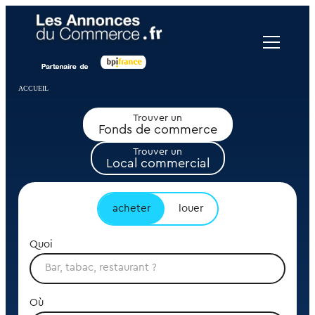
Panneau de gestion des cookies
ACCUEIL
Trouver un
Fonds de commerce
Trouver un
Local commercial
acheter
louer
Quoi
Où