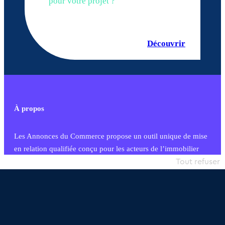
pour votre projet ?
Découvrir
À propos
Les Annonces du Commerce propose un outil unique de mise
en relation qualifiée conçu pour les acteurs de l’immobilier
commercial et les collectivités territoriales, simple et intégrant
Tout refuser
une dimension humaine
Publier une annonce
Etre accompagné
Nous contacter