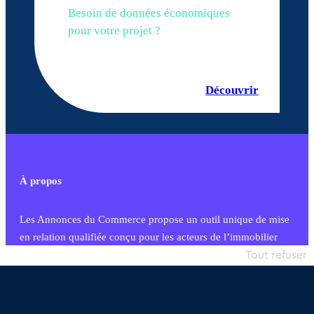
Besoin de données économiques
pour votre projet ?
Découvrir
À propos
Les Annonces du Commerce propose un outil unique de mise
en relation qualifiée conçu pour les acteurs de l’immobilier
commercial et les collectivités territoriales, simple et intégrant
Tout refuser
une dimension humaine
Publier une annonce
Etre accompagné