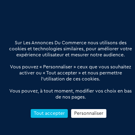
Nous contacter
02 54 56 03 17
Contactez-nous
Villes et Territoires
Notre solution
Offres Pro
Sur Les Annonces Du Commerce nous utilisons des
Actualités
Qui sommes nous ?
cookies et technologies similaires, pour améliorer votre
expérience utilisateur et mesurer notre audience.
Derniers articles
Vous pouvez « Personnaliser » ceux que vous souhaitez
activer ou « Tout accepter » et nous permettre
Réseau 3C : un partenaire national dédié aux transactions
l’utilisation de ces cookies.
d’entreprises et de commerces
Petitscommerces : Un partenariat au service du commerce de
Vous pouvez, à tout moment, modifier vos choix en bas
de nos pages.
proximité et des territoires
1er Baromètre de la transmission de fonds de commerce
Reprendre un Restaurant Rapide
Tout accepter
Personnaliser
Céder son Fonds de Commerce : Comment réussir sa vente
4.6
13 avis Google