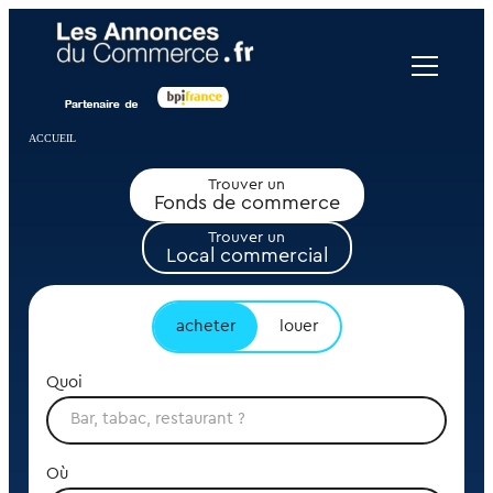
Panneau de gestion des cookies
ACCUEIL
Trouver un
Fonds de commerce
Trouver un
Local commercial
acheter
louer
Quoi
Où