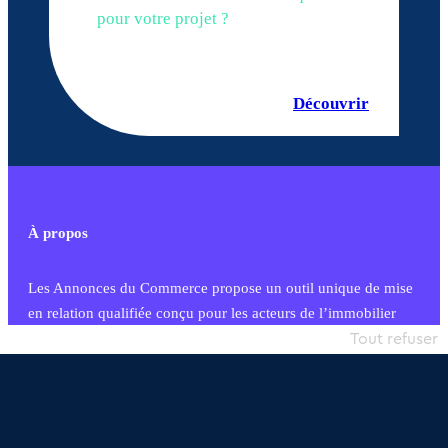
pour votre projet ?
Découvrir
À propos
Les Annonces du Commerce propose un outil unique de mise
en relation qualifiée conçu pour les acteurs de l’immobilier
commercial et les collectivités territoriales, simple et intégrant
Tout refuser
une dimension humaine
Publier une annonce
Etre accompagné
Nous contacter