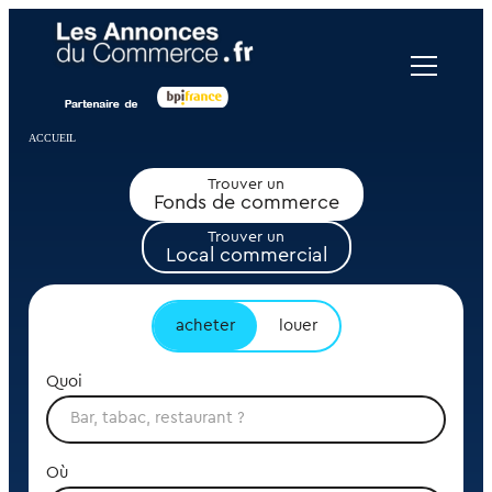
Panneau de gestion des cookies
ACCUEIL
Trouver un
Fonds de commerce
Trouver un
Local commercial
acheter
louer
Quoi
Où