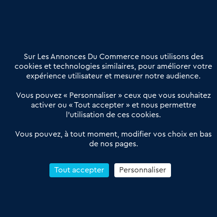
02 54 56 03 17
Contactez-nous
Villes et Territoires
Notre solution
Offres Pro
Sur Les Annonces Du Commerce nous utilisons des
Actualités
Qui sommes nous ?
cookies et technologies similaires, pour améliorer votre
expérience utilisateur et mesurer notre audience.
Derniers articles
Vous pouvez « Personnaliser » ceux que vous souhaitez
activer ou « Tout accepter » et nous permettre
Réseau 3C : un partenaire national dédié aux transactions
l’utilisation de ces cookies.
d’entreprises et de commerces
Petitscommerces : Un partenariat au service du commerce de
Vous pouvez, à tout moment, modifier vos choix en bas
de nos pages.
proximité et des territoires
1er Baromètre de la transmission de fonds de commerce
Reprendre un Restaurant Rapide
Tout accepter
Personnaliser
Céder son Fonds de Commerce : Comment réussir sa vente
4.6
13 avis Google