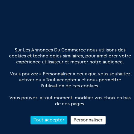
Etre accompagné
Nous contacter
02 54 56 03 17
Contactez-nous
Villes et Territoires
Notre solution
Offres Pro
Sur Les Annonces Du Commerce nous utilisons des
Actualités
Qui sommes nous ?
cookies et technologies similaires, pour améliorer votre
expérience utilisateur et mesurer notre audience.
Derniers articles
Vous pouvez « Personnaliser » ceux que vous souhaitez
activer ou « Tout accepter » et nous permettre
Réseau 3C : un partenaire national dédié aux transactions
l’utilisation de ces cookies.
d’entreprises et de commerces
Petitscommerces : Un partenariat au service du commerce de
Vous pouvez, à tout moment, modifier vos choix en bas
de nos pages.
proximité et des territoires
1er Baromètre de la transmission de fonds de commerce
Reprendre un Restaurant Rapide
Tout accepter
Personnaliser
Céder son Fonds de Commerce : Comment réussir sa vente