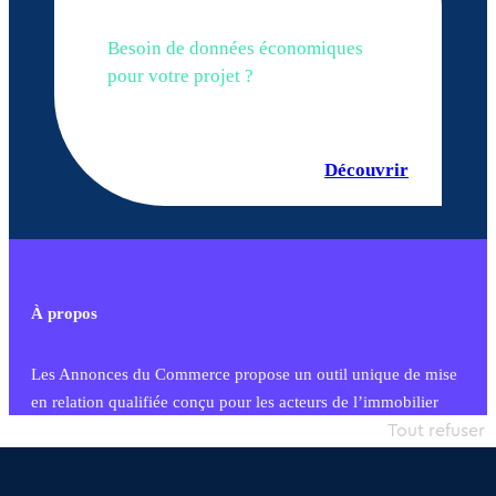
Besoin de données économiques
pour votre projet ?
Découvrir
À propos
Les Annonces du Commerce propose un outil unique de mise
en relation qualifiée conçu pour les acteurs de l’immobilier
commercial et les collectivités territoriales, simple et intégrant
Tout refuser
une dimension humaine
Publier une annonce