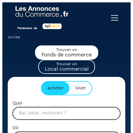
Panneau de gestion des cookies
ACCUEIL
Trouver un
Fonds de commerce
Trouver un
Local commercial
acheter
louer
Quoi
Où