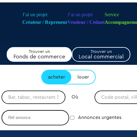
J’ai un projet
J’ai un projet
Service
Créateur / Repreneur
Vendeur / Cédant
Accompagneme
Trouver un
Trouver un
Fonds de commerce
Local commercial
acheter
louer
Où
Annonces urgentes