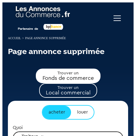
Panneau de gestion des cookies
ACCUEIL
>
PAGE ANNONCE SUPPRIMÉE
Page annonce supprimée
Trouver un
Fonds de commerce
Trouver un
Local commercial
acheter
louer
Quoi