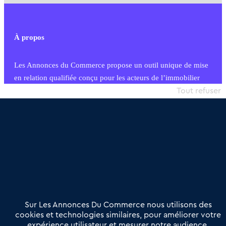
À propos
Les Annonces du Commerce propose un outil unique de mise
en relation qualifiée conçu pour les acteurs de l’immobilier
commercial et les collectivités territoriales, simple et intégrant
Tout refuser
une dimension humaine
Publier une annonce
Etre accompagné
Nous contacter
02 54 56 03 17
Contactez-nous
Villes et Territoires
Notre solution
Offres Pro
Sur Les Annonces Du Commerce nous utilisons des
Actualités
Qui sommes nous ?
cookies et technologies similaires, pour améliorer votre
expérience utilisateur et mesurer notre audience.