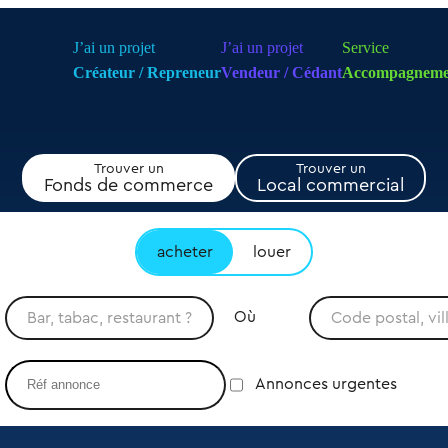
J’ai un projet
J’ai un projet
Service
Créateur / Repreneur
Vendeur / Cédant
Accompagneme
Trouver un
Trouver un
Fonds de commerce
Local commercial
acheter
louer
Où
Annonces urgentes