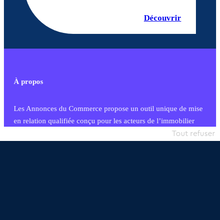
Découvrir
À propos
Les Annonces du Commerce propose un outil unique de mise
en relation qualifiée conçu pour les acteurs de l’immobilier
commercial et les collectivités territoriales, simple et intégrant
Tout refuser
une dimension humaine
Publier une annonce
Etre accompagné
Nous contacter
02 54 56 03 17