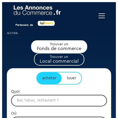
Panneau de gestion des cookies
ACCUEIL
Trouver un
Fonds de commerce
Trouver un
Local commercial
acheter
louer
Quoi
Où