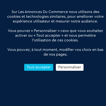
Contactez-nous
Villes et Territoires
Notre solution
Offres Pro
Sur Les Annonces Du Commerce nous utilisons des
Actualités
Qui sommes nous ?
cookies et technologies similaires, pour améliorer votre
expérience utilisateur et mesurer notre audience.
Derniers articles
Vous pouvez « Personnaliser » ceux que vous souhaitez
activer ou « Tout accepter » et nous permettre
Réseau 3C : un partenaire national dédié aux transactions
l’utilisation de ces cookies.
d’entreprises et de commerces
Petitscommerces : Un partenariat au service du commerce de
Vous pouvez, à tout moment, modifier vos choix en bas
de nos pages.
proximité et des territoires
1er Baromètre de la transmission de fonds de commerce
Reprendre un Restaurant Rapide
Tout accepter
Personnaliser
Céder son Fonds de Commerce : Comment réussir sa vente
4.6
13 avis Google
Conditions Générales de Vente & d’Utilisation