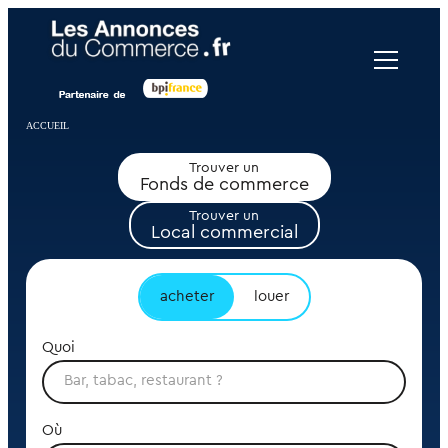
Panneau de gestion des cookies
ACCUEIL
Trouver un
Fonds de commerce
Trouver un
Local commercial
acheter
louer
Quoi
Où