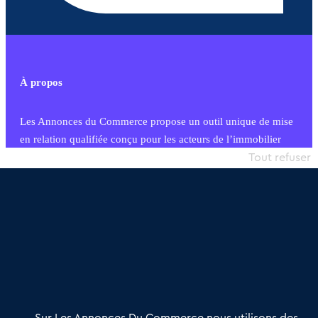
À propos
Les Annonces du Commerce propose un outil unique de mise
en relation qualifiée conçu pour les acteurs de l’immobilier
commercial et les collectivités territoriales, simple et intégrant
Tout refuser
une dimension humaine
Publier une annonce
Etre accompagné
Nous contacter
02 54 56 03 17
Contactez-nous
Villes et Territoires
Notre solution
Offres Pro