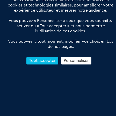
Sur Les Annonces Du Commerce nous utilisons des
Actualités
Qui sommes nous ?
cookies et technologies similaires, pour améliorer votre
expérience utilisateur et mesurer notre audience.
Derniers articles
Vous pouvez « Personnaliser » ceux que vous souhaitez
activer ou « Tout accepter » et nous permettre
Réseau 3C : un partenaire national dédié aux transactions
l’utilisation de ces cookies.
d’entreprises et de commerces
Petitscommerces : Un partenariat au service du commerce de
Vous pouvez, à tout moment, modifier vos choix en bas
de nos pages.
proximité et des territoires
1er Baromètre de la transmission de fonds de commerce
Reprendre un Restaurant Rapide
Tout accepter
Personnaliser
Céder son Fonds de Commerce : Comment réussir sa vente
4.6
13 avis Google
Conditions Générales de Vente & d’Utilisation
Les Annonces du Commerce 2011-2026 – Tous droits réservés – réalisé
par
Dare Dare