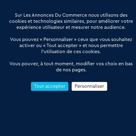
Contactez-nous
Villes et Territoires
Notre solution
Offres Pro
Sur Les Annonces Du Commerce nous utilisons des
Actualités
Qui sommes nous ?
cookies et technologies similaires, pour améliorer votre
expérience utilisateur et mesurer notre audience.
Derniers articles
Vous pouvez « Personnaliser » ceux que vous souhaitez
activer ou « Tout accepter » et nous permettre
Réseau 3C : un partenaire national dédié aux transactions
l’utilisation de ces cookies.
d’entreprises et de commerces
Petitscommerces : Un partenariat au service du commerce de
Vous pouvez, à tout moment, modifier vos choix en bas
de nos pages.
proximité et des territoires
1er Baromètre de la transmission de fonds de commerce
Reprendre un Restaurant Rapide
Tout accepter
Personnaliser
Céder son Fonds de Commerce : Comment réussir sa vente
4.6
13 avis Google
Conditions Générales de Vente & d’Utilisation