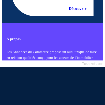
Découvrir
À propos
Les Annonces du Commerce propose un outil unique de mise
en relation qualifiée conçu pour les acteurs de l’immobilier
commercial et les collectivités territoriales, simple et intégrant
Tout refuser
une dimension humaine
Publier une annonce
Etre accompagné
Nous contacter
02 54 56 03 17