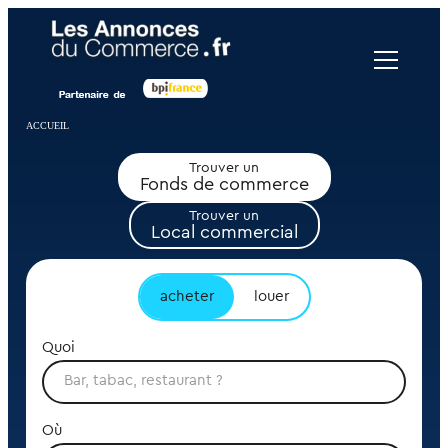
Panneau de gestion des cookies
ACCUEIL
Trouver un
Fonds de commerce
Trouver un
Local commercial
acheter
louer
Quoi
Où